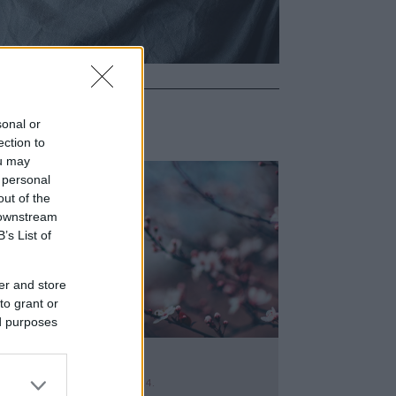
ÉSEK
sonal or
ection to
ou may
 personal
out of the
 downstream
B’s List of
er and store
to grant or
ed purposes
KÜLÖNÖS KIKELET
Y:
MOLNARKITTI
2020. MÁR 24.