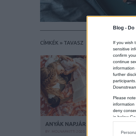
Blog -
Do 
ARS
CÍMKÉK
»
TAVASZ
If you wish 
sensitive in
confirm you
continue se
information 
further disc
participants
Downstream 
Please note
information 
deny consent
in below Go
ANYÁK NAPJÁRA
BY:
MOLNARKITTI
2020. MÁJ 03.
Persona