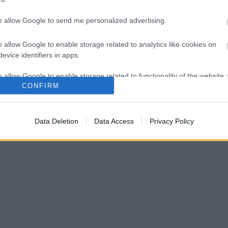
legenda
(
3
)
lengyel
(
3
)
líra
(
2
)
Magyar
Irodalomház
(
5
)
mindennapok
(
7
)
múzsa
(
3
)
to allow Google to send me personalized advertising.
novella
(
20
)
nyár
(
2
)
pályázat
(
2
)
részlet
(
8
)
sárkány
(
3
)
slam poetry
(
1
)
szárnypróbálgatás
o allow Google to enable storage related to analytics like cookies on
(
11
)
Szépalma
(
1
)
szeretet
(
9
)
tavasz
(
3
)
vers
(
5
)
evice identifiers in apps.
vidámkarantén
(
2
)
Wawel
(
3
)
Címkefelhő
o allow Google to enable storage related to functionality of the website
CONFIRM
o allow Google to enable storage related to personalization.
Data Deletion
Data Access
Privacy Policy
o allow Google to enable storage related to security, including
cation functionality and fraud prevention, and other user protection.