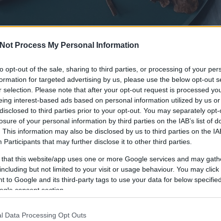
Not Process My Personal Information
 POETICA
NOVELLÁK
LÍRA
MEGJELEN
to opt-out of the sale, sharing to third parties, or processing of your per
formation for targeted advertising by us, please use the below opt-out s
r selection. Please note that after your opt-out request is processed y
eing interest-based ads based on personal information utilized by us or
disclosed to third parties prior to your opt-out. You may separately opt-
losure of your personal information by third parties on the IAB’s list of
. This information may also be disclosed by us to third parties on the
IA
Participants
that may further disclose it to other third parties.
 that this website/app uses one or more Google services and may gath
including but not limited to your visit or usage behaviour. You may click 
 to Google and its third-party tags to use your data for below specifi
ogle consent section.
MINDEN BENNE VAN
Kép a koronavírus idejéről
B
l Data Processing Opt Outs