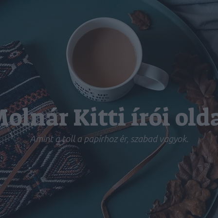
olnár Kitti írói old
Amint a toll a papírhoz ér, szabad vagyok.