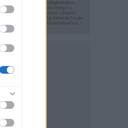
Zengő éjben macskaénekcsillagkottákon
yakorol.Hajnalszín színpadon hangol a
ikelet,drámájában Tél haldokol. Lázvörös
gharsogja régúj Napnak régi dallamát.Fecske
záll az üres utcán,Némán kérdi:Ember! Hol...
JÁNLOM
rill Shero írói oldal
Kövesd Facebookon is!
agyar Íróképző
övesd Facebookon is!