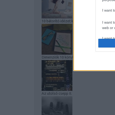
I want 
10 bátorító idézet kezdő íróknak
I want t
web or d
I want t
or app.
I want t
Dimenziók 10 könyvbemutató
I want t
authenti
Az utolsó csepp II.