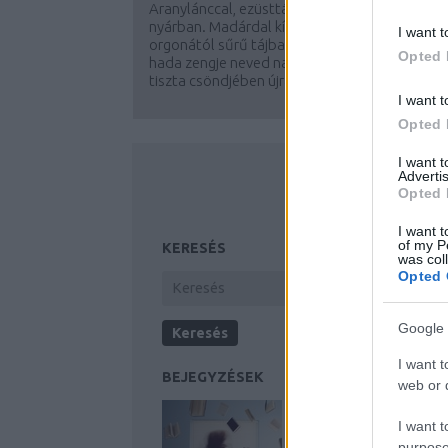
Aranylánccal, ezüsttánccal leplek meg májusi
nyárban. Madárdal kísérje lépted, s merülj el
I want t
orgonától sűrű tájban. Édes szavak, bókok
Opted 
hada zengje neved nagyvilágba. Lelkednek
tiszta csöndjében újra hallom rég elfeledett...
I want t
Opted 
I want 
Advertis
Opted 
I want t
of my P
KERESÉS
was col
Opted 
Google 
I want t
BEJEGYZÉSEK
web or d
I want t
purpose