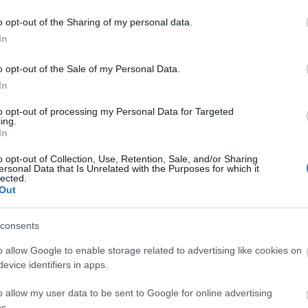
BY:
MOLNARKITTI
2020. MÁR 25.
g
"A mozi zárva, ameddig a való élet már nem
o opt-out of the Sharing of my personal data.
k
fog hasonlítani egy mozifilmre."
In
é
#maradjotthon Forrás: hetediksor.hu
s
o opt-out of the Sale of my Personal Data.
...
In
to opt-out of processing my Personal Data for Targeted
ing.
In
o opt-out of Collection, Use, Retention, Sale, and/or Sharing
ersonal Data that Is Unrelated with the Purposes for which it
FACEBOOK
A
lected.
Out
Be
CÍMKÉK
consents
100szóbanbudapest
(
1
)
anyák napja
(
1
)
ars
M
poetica
(
1
)
Bakony
(
1
)
budapest
(
1
)
család
(
7
)
K
o allow Google to enable storage related to advertising like cookies on
fagyosszentek
(
1
)
flow
(
4
)
futurion
(
1
)
húsvét
evice identifiers in apps.
(
1
)
idézet
(
1
)
íróképző
(
5
)
írótábor
(
1
)
írótanfolyam
(
3
)
karácsony
(
2
)
Keleti Károly
(
7
)
o allow my user data to be sent to Google for online advertising
kezdet
(
6
)
kezdő író
(
1
)
koronavírus
(
4
)
ksh
(
7
)
s.