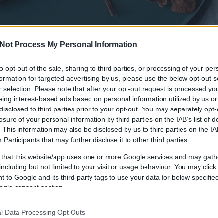
Not Process My Personal Information
 POETICA
NOVELLÁK
LÍRA
MEGJELEN
to opt-out of the sale, sharing to third parties, or processing of your per
formation for targeted advertising by us, please use the below opt-out s
r selection. Please note that after your opt-out request is processed y
eing interest-based ads based on personal information utilized by us or
disclosed to third parties prior to your opt-out. You may separately opt-
losure of your personal information by third parties on the IAB’s list of
. This information may also be disclosed by us to third parties on the
IA
Participants
that may further disclose it to other third parties.
 that this website/app uses one or more Google services and may gath
including but not limited to your visit or usage behaviour. You may click 
 to Google and its third-party tags to use your data for below specifi
ogle consent section.
A WAWELI SÁRKÁNY II.
BY:
MOLNARKITTI
2018. AUG 07.
B
l Data Processing Opt Outs