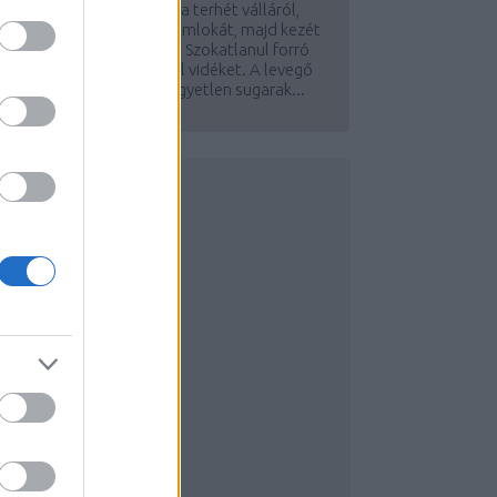
kuba Dratewka lehajította terhét válláról,
megtörölte gyöngyöző homlokát, majd kezét
ördelve az égre tekintett. Szokatlanul forró
dőjárás gyötörte a lengyel vidéket. A levegő
emegett a hőségtől, a kegyetlen sugarak...
JÁNLOM
rill Shero írói oldal
Kövesd Facebookon is!
agyar Íróképző
övesd Facebookon is!