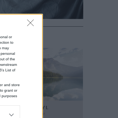
ÉSEK
sonal or
ection to
ou may
 personal
out of the
 downstream
B’s List of
er and store
to grant or
ed purposes
A WAWELI SÁRKÁNY I.
Y:
MOLNARKITTI
2018. AUG 07.