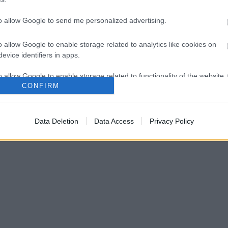
legenda
(
3
)
lengyel
(
3
)
líra
(
2
)
Magyar
Irodalomház
(
5
)
mindennapok
(
7
)
múzsa
(
3
)
to allow Google to send me personalized advertising.
novella
(
20
)
nyár
(
2
)
pályázat
(
2
)
részlet
(
8
)
sárkány
(
3
)
slam poetry
(
1
)
szárnypróbálgatás
o allow Google to enable storage related to analytics like cookies on
(
11
)
Szépalma
(
1
)
szeretet
(
9
)
tavasz
(
3
)
vers
(
5
)
evice identifiers in apps.
vidámkarantén
(
2
)
Wawel
(
3
)
Címkefelhő
o allow Google to enable storage related to functionality of the website
CONFIRM
o allow Google to enable storage related to personalization.
Data Deletion
Data Access
Privacy Policy
o allow Google to enable storage related to security, including
cation functionality and fraud prevention, and other user protection.