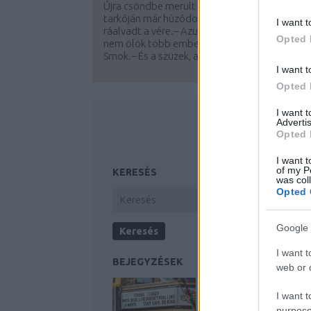
Újra csöndbe merült a mészkő terasz. Skuba
tarkóján már húzódott az égett bőr, tenyerére
I want t
ráalvadt a vére.– Azután fogadtam meg, hogy
Opted 
nem ölök több embert – szólalt meg újra
Smok.– És a szüzek, akik eltűntek a...
I want t
Opted 
I want 
Advertis
Opted 
I want t
of my P
KERESÉS
was col
Opted 
Google 
I want t
BEJEGYZÉSEK
web or d
I want t
purpose