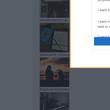
I want 
Minden benne van
I want t
web or d
I want t
or app.
I want t
Dimenziók 10 könyvbemutató
I want t
authenti
Majdnem tökéletes