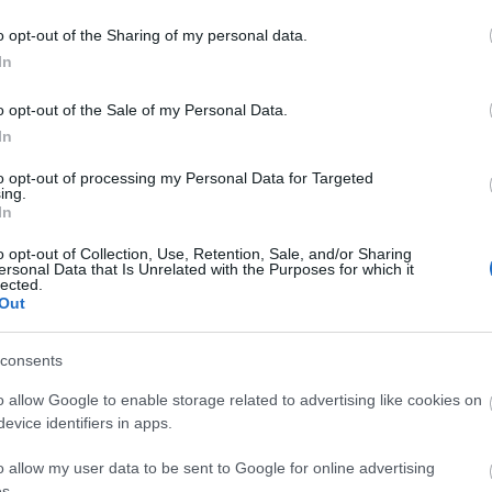
– A félelmed szagát még ez a döglött birka
S
sem tudja elnyomni – húzta el száját a sárkány.
o opt-out of the Sharing of my personal data.
Mosolygott. Legalábbis Skuba remélte, hogy
t
In
mosolyog.A legény kilépett a szikla mögül.
i
Még mindig úgy vélte, hogy...
r
o opt-out of the Sale of my Personal Data.
In
to opt-out of processing my Personal Data for Targeted
ing.
In
o opt-out of Collection, Use, Retention, Sale, and/or Sharing
ersonal Data that Is Unrelated with the Purposes for which it
FACEBOOK
A
lected.
Out
Be
CÍMKÉK
consents
100szóbanbudapest
(
1
)
anyák napja
(
1
)
ars
M
poetica
(
1
)
Bakony
(
1
)
budapest
(
1
)
család
(
7
)
K
o allow Google to enable storage related to advertising like cookies on
fagyosszentek
(
1
)
flow
(
4
)
futurion
(
1
)
húsvét
evice identifiers in apps.
(
1
)
idézet
(
1
)
íróképző
(
5
)
írótábor
(
1
)
írótanfolyam
(
3
)
karácsony
(
2
)
Keleti Károly
(
7
)
o allow my user data to be sent to Google for online advertising
kezdet
(
6
)
kezdő író
(
1
)
koronavírus
(
4
)
ksh
(
7
)
s.