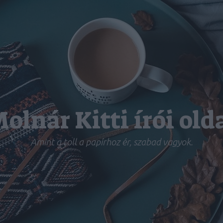
olnár Kitti írói old
Amint a toll a papírhoz ér, szabad vagyok.