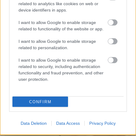
related to analytics like cookies on web or
Minden benne van
device identifiers in apps.
Kép a koronavírus idejéről
I want to allow Google to enable storage
molnarkitti
•
2020. március 25.
0
related to functionality of the website or app.
"A mozi zárva, ameddig a való élet már nem fog hasonlítani 
I want to allow Google to enable storage
egy mozifilmre." 
#maradjotthon 
related to personalization.
Forrás:
hetediksor.hu
I want to allow Google to enable storage
related to security, including authentication
functionality and fraud prevention, and other
user protection.
CONFIRM
Data Deletion
Data Access
Privacy Policy