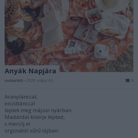
Anyák Napjára
molnarkitti
•
2020. május 03.
0
Aranylánccal,
ezüsttánccal
leplek meg májusi nyárban.
Madárdal kísérje lépted,
s merülj el
orgonától sűrű tájban.