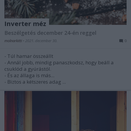
Inverter méz
Beszélgetés december 24-én reggel
molnarkitti
•
2021. december 30.
0
- Túl hamar összeállt
- Annál jobb, mindig panaszkodsz, hogy beáll a
csuklód a gyúrástól.
- És az állaga is más...
- Biztos a kétszeres adag ...