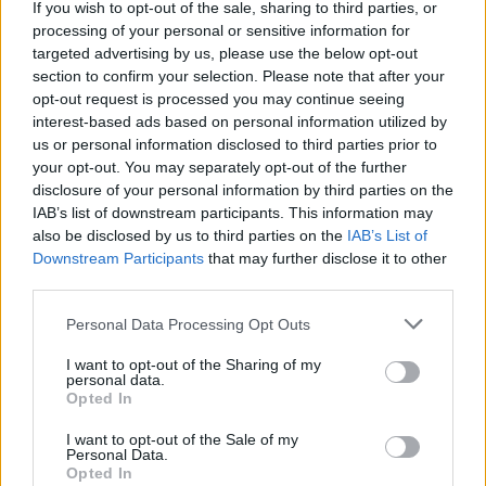
If you wish to opt-out of the sale, sharing to third parties, or
Felbolydult egy kicsit az idei húsvét. A nem
processing of your personal or sensitive information for
mindennapi ünnephez nem mindennapi
targeted advertising by us, please use the below opt-out
locsolóversikék dukálnak. Ezekkel a kis
section to confirm your selection. Please note that after your
szösszenetekkel garantáltan ...
opt-out request is processed you may continue seeing
interest-based ads based on personal information utilized by
us or personal information disclosed to third parties prior to
your opt-out. You may separately opt-out of the further
disclosure of your personal information by third parties on the
IAB’s list of downstream participants. This information may
also be disclosed by us to third parties on the
IAB’s List of
Downstream Participants
that may further disclose it to other
third parties.
Please note that this website/app uses one or more Google
Personal Data Processing Opt Outs
services and may gather and store information including but
not limited to your visit or usage behaviour. You may click to
I want to opt-out of the Sharing of my
personal data.
grant or deny consent to Google and its third-party tags to
Opted In
use your data for below specified purposes in below Google
consent section.
I want to opt-out of the Sale of my
Personal Data.
10 bátorító idézet kezdő íróknak
Opted In