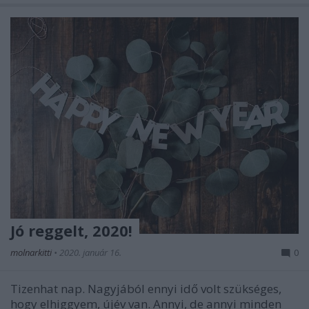
Jó reggelt, 2020!
molnarkitti
•
2020. január 16.
0
Tizenhat nap. Nagyjából ennyi idő volt szükséges,
hogy elhiggyem, újév van. Annyi, de annyi minden