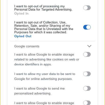
molnarkitti
•
2020. március 31.
0
I want to opt-out of processing my
Personal Data for Targeted Advertising.
Opted In
Van az a pont, amikor a laptopot a szoba másik
sarkába szeretném hajítani. Amikor elcsüggedek,
I want to opt-out of Collection, Use,
mert úgy érzem, feleslegesek a virtuális papírra ...
Retention, Sale, and/or Sharing of my
Personal Data that Is Unrelated with the
Purposes for which it was collected.
Opted Out
Google consents
I want to allow Google to enable storage
related to advertising like cookies on web or
device identifiers in apps.
I want to allow my user data to be sent to
Google for online advertising purposes.
I want to allow Google to send me
personalized advertising.
I want to allow Google to enable storage