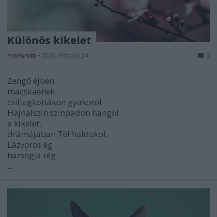
Különös kikelet
molnarkitti
•
2020. március 24.
0
Zengő éjben
macskaének
csillagkottákon gyakorol.
Hajnalszín színpadon hangol
a kikelet,
drámájában Tél haldokol.
Lázvörös ég
harsogja rég
...