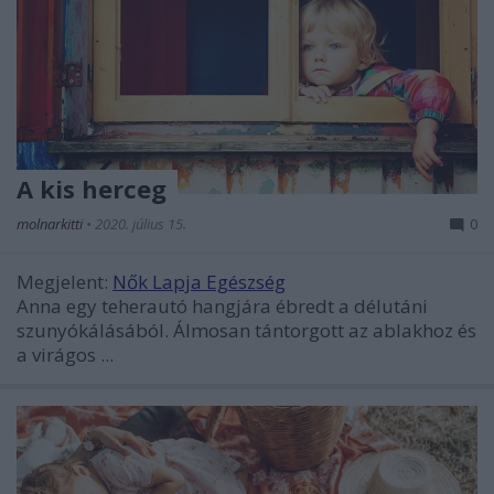
A kis herceg
molnarkitti
•
2020. július 15.
0
Megjelent:
Nők Lapja Egészség
Anna egy teherautó hangjára ébredt a délutáni
szunyókálásából. Álmosan tántorgott az ablakhoz és
a virágos ...