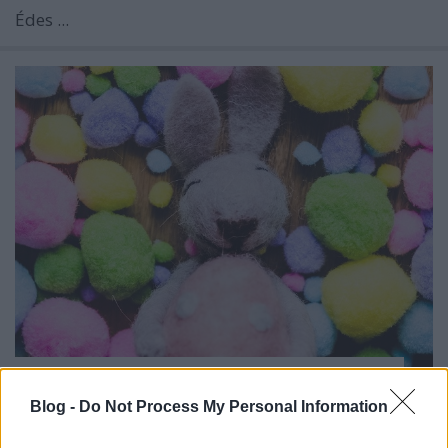
Édes ...
Locsolóversek koronavírus idejére
molnarkitti
•
2020. április 09.
0
Blog -
Do Not Process My Personal Information