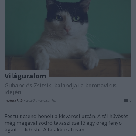
Világuralom
Gubanc és Zsizsik, kalandjai a koronavírus
idején
molnarkitti
•
2020. március 18.
0
Feszült csend honolt a kisvárosi utcán. A tél hűvösét
még magával sodró tavaszi szellő egy öreg fenyő
ágait bökdöste. A fa akkurátusan ...