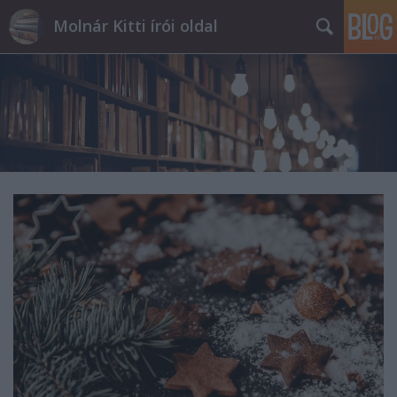
Molnár Kitti írói oldal